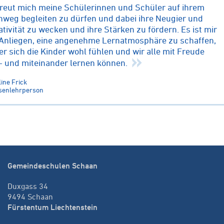
freut mich meine Schülerinnen und Schüler auf ihrem
nweg begleiten zu dürfen und dabei ihre Neugier und
ativität zu wecken und ihre Stärken zu fördern. Es ist mir
 Anliegen, eine angenehme Lernatmosphäre zu schaffen,
der sich die Kinder wohl fühlen und wir alle mit Freude
- und miteinander lernen können.
ine Frick
senlehrperson
Gemeindeschulen Schaan
Duxgass 34
9494 Schaan
Fürstentum Liechtenstein