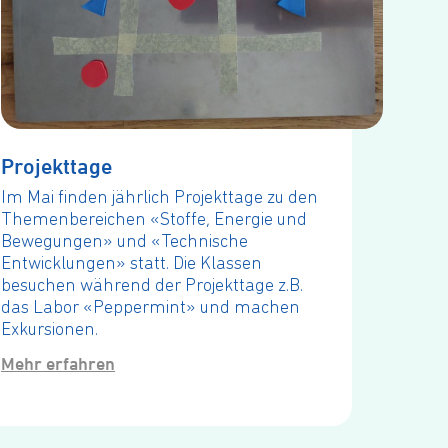
Pro­jekt­ta­ge
Im Mai finden jährlich Projekttage zu den
Themenbereichen «Stoffe, Energie und
Bewegungen» und «Technische
Entwicklungen» statt. Die Klassen
besuchen während der Projekttage z.B.
das Labor «Peppermint» und machen
Exkursionen.
Mehr erfahren