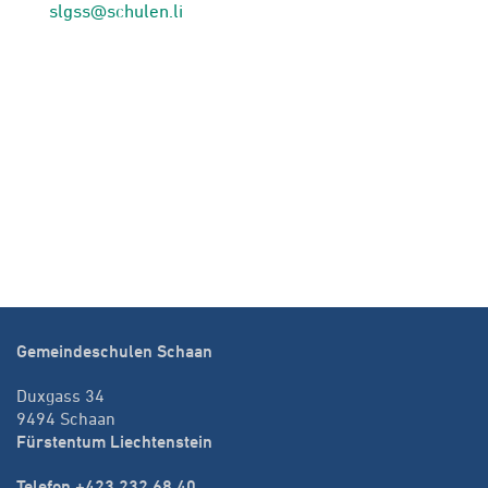
slgss@schulen.li
Gemeindeschulen Schaan
Duxgass 34
9494 Schaan
Fürstentum Liechtenstein
Telefon +423 232 68 40