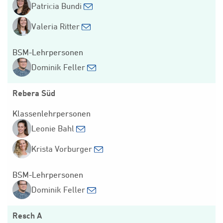
Patricia Bundi
Valeria Ritter
BSM-Lehrpersonen
Dominik Feller
Rebera Süd
Klassenlehrpersonen
Leonie Bahl
Krista Vorburger
BSM-Lehrpersonen
Dominik Feller
Resch A