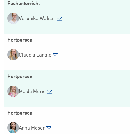
Fachunterricht
Veronika Walser
Hortperson
Claudia Längle
Hortperson
Maida Muric
Hortperson
Anna Moser