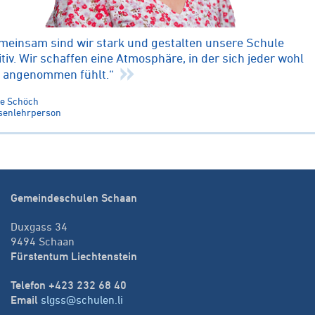
meinsam sind wir stark und gestalten unsere Schule
itiv. Wir schaffen eine Atmosphäre, in der sich jeder wohl
 angenommen fühlt.“
le Schöch
senlehrperson
Gemeindeschulen Schaan
Duxgass 34
9494 Schaan
Fürstentum Liechtenstein
Telefon +423 232 68 40
Email
slgss@schulen.li