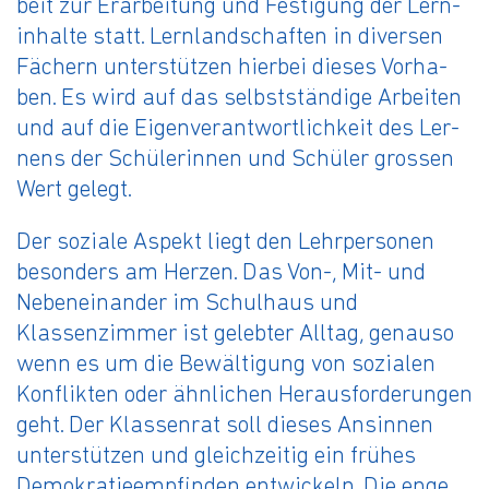
beit zur Er­ar­bei­tung und Fes­ti­gung der Lern­
in­hal­te statt. Lern­land­schaf­ten in di­ver­sen
Fä­chern un­ter­stüt­zen hier­bei die­ses Vor­ha­
ben. Es wird auf das selbst­stän­di­ge Ar­bei­ten
und auf die Ei­gen­ver­ant­wort­lich­keit des Ler­
nens der Schü­le­rin­nen und Schü­ler gros­sen
Wert ge­legt.
Der soziale Aspekt liegt den Lehrpersonen
besonders am Herzen. Das Von-, Mit- und
Nebeneinander im Schulhaus und
Klassenzimmer ist gelebter Alltag, genauso
wenn es um die Bewältigung von sozialen
Konflikten oder ähnlichen Herausforderungen
geht. Der Klassenrat soll dieses Ansinnen
unterstützen und gleichzeitig ein frühes
Demokratieempfinden entwickeln. Die enge