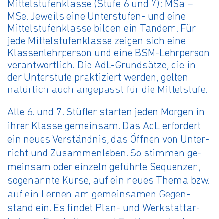
Mittelstufenklasse (Stufe 6 und 7): MSa –
MSe. Jeweils eine Unterstufen- und eine
Mittelstufenklasse bilden ein Tandem. Für
jede Mittelstufenklasse zeigen sich eine
Klassenlehrperson und eine BSM-Lehrperson
verantwortlich. Die AdL-Grundsätze, die in
der Unterstufe praktiziert werden, gelten
natürlich auch angepasst für die Mittelstufe.
Alle 6. und 7. Stüf­ler star­ten jeden Mor­gen in
ihrer Klas­se ge­mein­sam. Das AdL er­for­dert
ein neues Ver­ständ­nis, das Öff­nen von Un­ter­
richt und Zu­sam­men­le­ben. So stim­men ge­
mein­sam oder ein­zeln ge­führ­te Se­quen­zen,
so­ge­nann­te Kurse, auf ein neues Thema bzw.
auf ein Ler­nen am ge­mein­sa­men Ge­gen­
stand ein. Es fin­det Plan- und Werk­statt­ar­