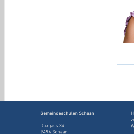
Gemeindeschulen Schaan
H
z
Duxgass 34
W
9494 Schaan