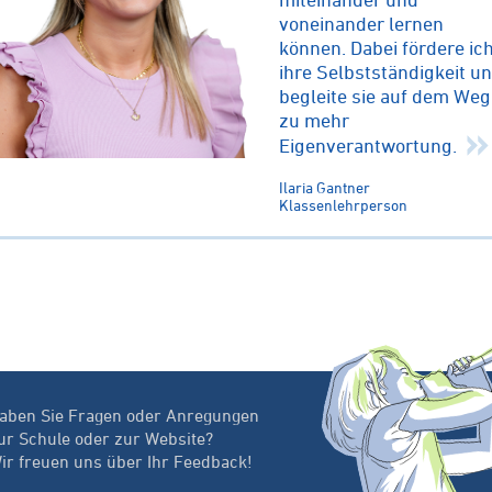
voneinander lernen
können. Dabei fördere ic
ihre Selbstständigkeit u
begleite sie auf dem Weg
zu mehr
Eigenverantwortung.
Ilaria Gantner
Klassenlehrperson
aben Sie Fragen oder Anregungen
ur Schule oder zur Website?
ir freuen uns über Ihr Feedback!