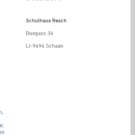
Schulhaus Resch
Duxgass 34
LI-9494 Schaan
t
n,
r,
es