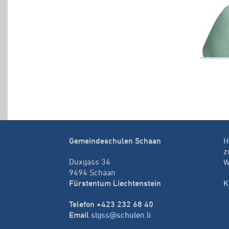
Gemeindeschulen Schaan
H
z
Duxgass 34
W
9494 Schaan
Fürstentum Liechtenstein
K
Telefon +423 232 68 40
Email
slgss@schulen.li