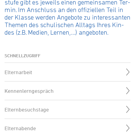
stu­fe gibt es je­weils einen ge­mein­sa­men Ter­
min. Im An­schluss an den of­fi­zi­el­len Teil in
der Klas­se wer­den An­ge­bo­te zu in­ter­es­san­ten
The­men des schu­li­schen All­tags Ihres Kin­
des (z.B. Me­di­en, Ler­nen,…) an­ge­bo­ten.
SCHNELLZUGRIFF
Elternarbeit
Kennenlerngespräch
Elternbesuchstage
Elternabende