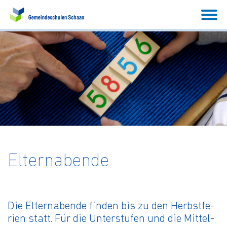
Elternabende
Die El­tern­aben­de fin­den bis zu den Herbst­fe­
ri­en statt. Für die Un­ter­stu­fen und die Mit­tel­